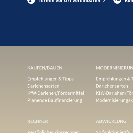
Termin vor Ort vereinbaren
Kon
KAUFEN/BAUEN
MODERNISIERU
Empfehlungen & Tipps
Empfehlungen & 
Darlehensarten
Darlehensarten
KfW-Darlehen/Fördermittel
KfW-Darlehen/För
Planende Baufinanzierung
Modernisierungsk
RECHNER
ABWICKLUNG
Persönlicher Zinsrechner
So funktioniert's