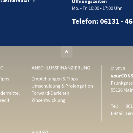
taktformular
Öffnungszeiten
Mo. - Fr.
10:00 - 17:00 Uhr
Telefon: 06131 - 4
NG
ANSCHLUSS­FINANZIERUNG
© 2026
yourCONS
Tipps
Empfehlungen & Tipps
Prunkgass
Umschuldung & Prolongation
55126 Mai
dermittel
Forward-Darlehen
redit
Zinsentwicklung
Tel:
061
E-Mail:
ser
Kontakt