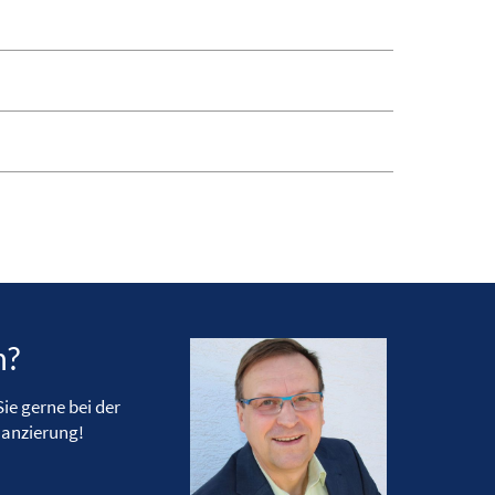
n?
ie gerne bei der
nanzierung!