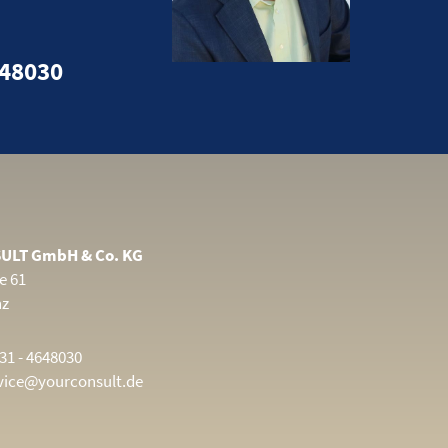
648030
ULT GmbH & Co. KG
e 61
nz
31 - 4648030
vice@yourconsult.de