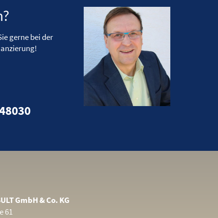
n?
ie gerne bei der
nanzierung!
648030
ULT GmbH & Co. KG
e 61