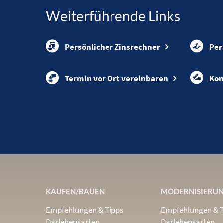
Weiterführende Links
Persönlicher Zinsrechner
Per
Termin vor Ort vereinbaren
Kon
KAUFEN/BAUEN
MODERNISIERU
Empfehlungen & Tipps
Empfehlungen & 
Darlehensarten
Darlehensarten