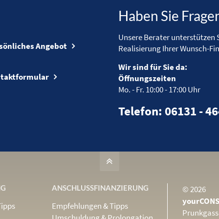
Haben Sie Frage
Unsere Berater unterstützen S
sönliches Angebot
Realisierung Ihrer Wunsch-Fi
Wir sind für Sie da:
taktformular
Öffnungszeiten
Mo. - Fr.
10:00 - 17:00 Uhr
Telefon: 06131 - 4
NG
ANSCHLUSS­FINANZIERUNG
© 2026
yourCONS
Tipps
Empfehlungen & Tipps
Prunkgass
Umschuldung & Prolongation